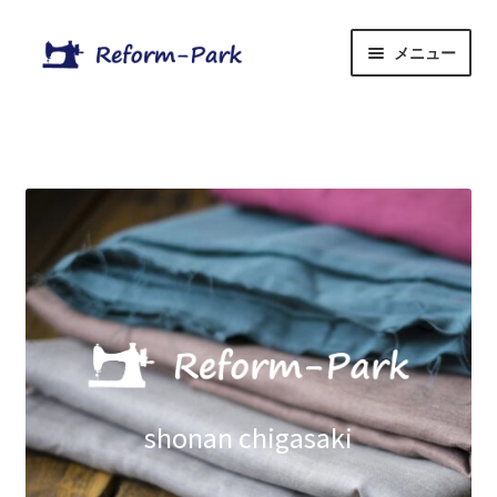
ナ
コ
メニュー
ビ
ン
ゲ
テ
Home
ー
ン
シ
ツ
Menu
ョ
へ
ン
ス
サ
OnlineShop
へ
キ
ブ
ス
ッ
メ
Blog
キ
プ
ニ
ッ
ュ
プ
ー
を
展
shonan chigasaki
開