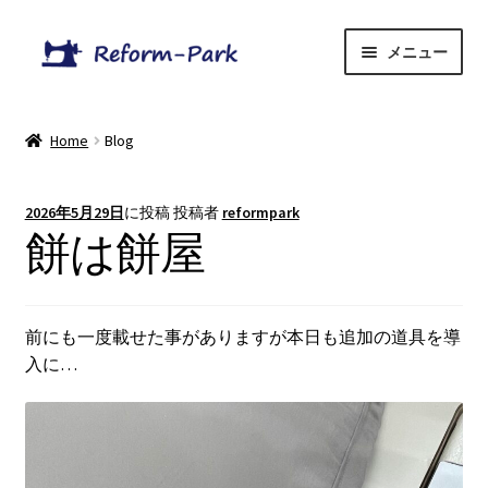
ナ
コ
メニュー
ビ
ン
ゲ
テ
Home
ー
ン
Home
Blog
シ
ツ
Menu
ョ
へ
ン
ス
2026年5月29日
に投稿
投稿者
reformpark
サ
OnlineShop
へ
キ
餅は餅屋
ブ
ス
ッ
メ
Blog
キ
プ
ニ
ッ
ュ
前にも一度載せた事がありますが本日も追加の道具を導
プ
ー
入に…
を
展
開