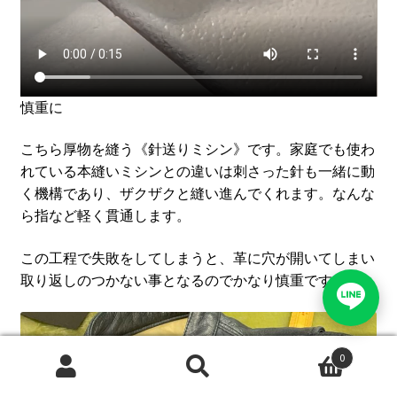
慎重に
こちら厚物を縫う《針送りミシン》です。家庭でも使わ
れている本縫いミシンとの違いは刺さった針も一緒に動
く機構であり、ザクザクと縫い進んでくれます。なんな
ら指など軽く貫通します。
この工程で失敗をしてしまうと、革に穴が開いてしまい
取り返しのつかない事となるのでかなり慎重です。
0
Search
Search