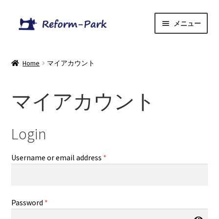
ナ
コ
メニュー
ビ
ン
ゲ
テ
Home
ー
ン
Home
マイアカウント
シ
ツ
Menu
ョ
へ
ン
ス
マイアカウント
サ
OnlineShop
へ
キ
ブ
ス
ッ
メ
Blog
キ
プ
Login
ニ
ッ
ュ
プ
Username or email address
*
ー
を
展
開
Password
*